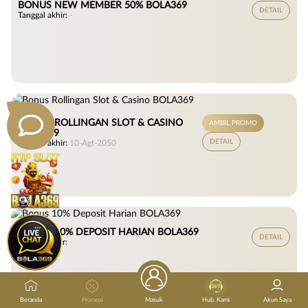
BONUS NEW MEMBER 50% BOLA369
DETAIL
Tanggal akhir:
-
BONUS ROLLINGAN SLOT & CASINO
AMBIL PROMO
BOLA369
DETAIL
Tanggal akhir:
10-Agt-2050
BONUS 10% DEPOSIT HARIAN BOLA369
DETAIL
Tanggal akhir:
-
Beranda
Promosi
Masuk
Hub. Kami
Akun Saya