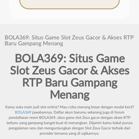
BOLA369: Situs Game Slot Zeus Gacor & Akses RTP
Baru Gampang Menang
BOLA369: Situs Game
Slot Zeus
Gacor
&
Akses
RTP
Baru
Gampang
Menang
Kamu suka main judi slot online? Mau coba menang besar dengan modal kecil?
BOLA369
jawabannya. Daftar akun barumu sekarang juga di forum
pendaftaran resmi BOLA369, situs game slot Zeus gacor dengan akses RTP
terbaru yang gampang banget buat di menangkan. Dijamin kamu bakal punya
pengalaman seru dan menguntungkan dengan
Slot Zeus Gacor
terbaik dari
provider ternama yang di sajikannya.