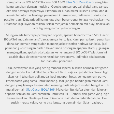
Kenapa harus BOLA369? Karena BOLA369
Situs Slot Zeus Gacor
yang bisa
kamu temukan dengan mudah di Google, punya reputasi digital yang sangat
oke dan pastinya terpercaya. Platform ini sudah memiliki lisensi resmi dan di
awasi oleh otoritas lembaga permainan internasional, jadi main di sini sudah
pasti tentram. Data pribadi kamu juga akan benar-benar terjaga kerahasiaannya.
Ditambah lagi, layanan cs kami selalu menjamin permainan fair play, tidak akan
ada lagi yang namanya kecurangan.
Mungkin ada beberapa pertanyaan seperti, apakah benar bermain
Slot Gacor
BOLA369
mudah menang? Jawabannya, tentu iya. Kami punya bukti penarikan
dana dari pemain yang sudah menang jackpot setiap harinya dan kalau jadi
pemenang keuntungan pasti dibayar tanpa potongan apapun. Kami juga ingin
mengingatkan, apakah ada batasan kemenangan di BOLA369? platform ini
adalah situs slot gacor yang resmi dan terpercaya, jadi tidak ada batasan
taruhan atau penarikan.
Lalu, pertanyaan lain yang sering muncul seperti, bisakah bermain slot gacor
dengan modal kecil di
Slot Zeus Gacor
? Tentu saja sangatlah bisa. Sekali lagi
akan kami tekankan baik modal kecil maupun besar, semua pemain punya
kesempatan yang sama untuk menang. Jadi, jangan bandingkan tempat kami
dengan yang lainnya, kesempatan menang pasti ada jadi mudah banget untuk
mulai bermain
Slot Gacor BOLA369
. Maka dari itu, daftar akun dan lakukan
deposit, setelah itu kami sarankan untuk cek RTP Terbaru dari game yang ingin
kamu mainkan. Nantinya, kamu bisa coba main demo terlebih dahulu. Jika
sudah merasa yakin, kamu bisa langsung bermain dan Salam Jackpot.