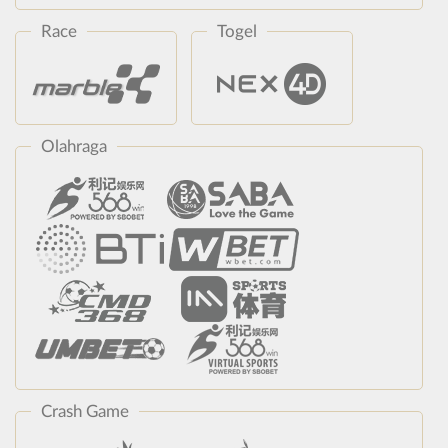
Race
Togel
Olahraga
Crash Game