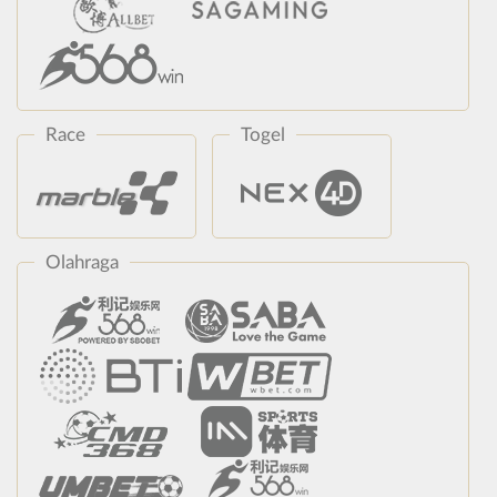
Race
Togel
Olahraga