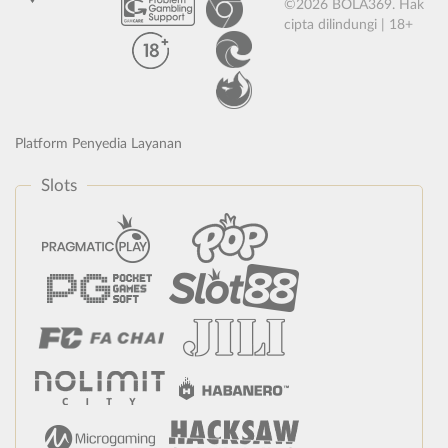
©2026 BOLA369. Hak
cipta dilindungi | 18+
Platform Penyedia Layanan
Slots