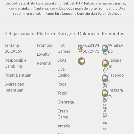
deposit, setelah itu kami sarankan untuk cek RTP Terbaru dari game yang ingin
kamu mainkan. Nantinya, kamu bisa coba main demo terlebih dahulu. Jika
sudah merasa yakin, kamu bisa langsung bermain dan Salam Jackpot.
Kebijaksanaan
Platform
Kategori
Dukungan
Komunitas
Tentang
Promosi
Hot
+628194
WhatsA
BOLA369
Games
5092975
pp
Loyalty
Responsible
Slots
Telegra
Referral
Gambling
m
Live
Pusat Bantuan
Casino
Faceboo
k
Syarat dan
Race
Ketentuan
Instagra
Togel
m
Olahraga
Crash
Game
Arcade