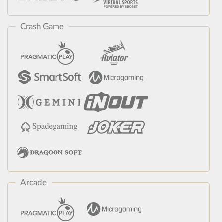
Crash Game
Arcade