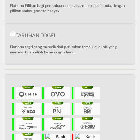
Platform Pilihan bagi perusahaan-perusahaan terbaik di dunia, dengan
pilihan variasi game terbanyak
TARUHAN TOGEL
Platform togel yang menarik dari perusahan terbaik di dunia yang
menawarkan hadiah kemenangan besar