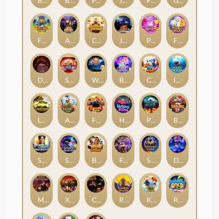
Boom of Prosperity
Buffalo Rush
Pinata Fest
Jumanji Bonanza
Firefly Hunter
Genie Mystery
Football Fever
Aztec: Bonus Hunt
Cai Shen Fortune
Jewel Mastermind
Piggy Bank Gold 2
Fish Prawn Crab Bonanza
Dark Ritual
Slotto 4D
World Cup Final
Bunny to the Moon
Cat & Mouse
Infinity Ocean
Leprechaun’s Fortune
Aztec: Bonus Hunt 2 Xmas
Fighting Bull
Hungry Slime
Phantom Multiplier
BlackJack21
Squid Game 2: Mukunghwa
Starry Adventure
Book of Safari
Fantastic Beast
Scale of Heaven: Anubis
DJ Fever
Mace of Hercules
Xmas Gift Delight
Cookie Hunter
Ramakien Blessing
Kingyo Riches
Rush Hour Gold