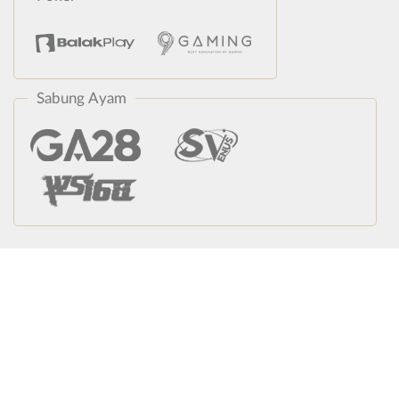
Sabung Ayam