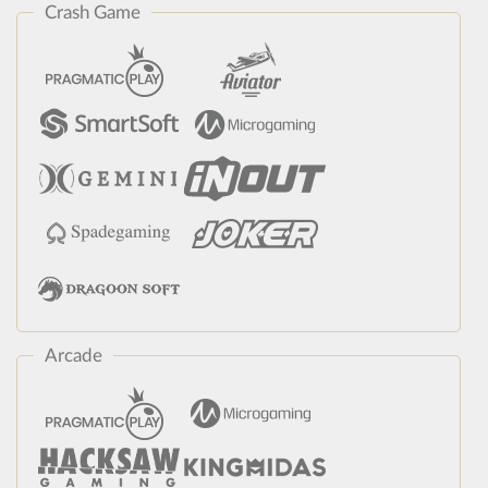
Crash Game
Arcade