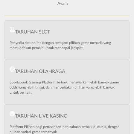
Ayam
TARUHAN SLOT
Penyedia slot online dengan beragam pilihan game menarik yang
memudahkan pemain untuk mencapai jackpot
TARUHAN OLAHRAGA
Sportsbook Gaming Platform Terbaik menawarkan lebih banyak game,
odds yang lebih tinggi, dan menyediakan pilihan yang lebih banyak
untuk pemain.
TARUHAN LIVE KASINO
Platform Pilihan bagi perusahaan-perusahaan terbaik di dunia, dengan
pilihan variasi game terbanyak