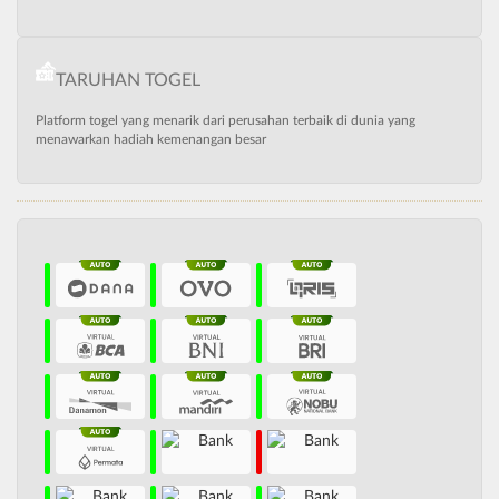
TARUHAN TOGEL
Platform togel yang menarik dari perusahan terbaik di dunia yang
menawarkan hadiah kemenangan besar