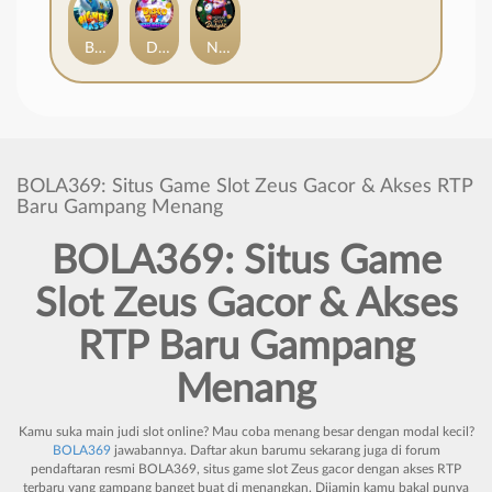
Big Net Bass
Disco 777 Hold and Win
Nexus Gift Delight
BOLA369: Situs Game Slot Zeus Gacor & Akses RTP
Baru Gampang Menang
BOLA369: Situs Game
Slot Zeus
Gacor
&
Akses
RTP
Baru
Gampang
Menang
Kamu suka main judi slot online? Mau coba menang besar dengan modal kecil?
BOLA369
jawabannya. Daftar akun barumu sekarang juga di forum
pendaftaran resmi BOLA369, situs game slot Zeus gacor dengan akses RTP
terbaru yang gampang banget buat di menangkan. Dijamin kamu bakal punya