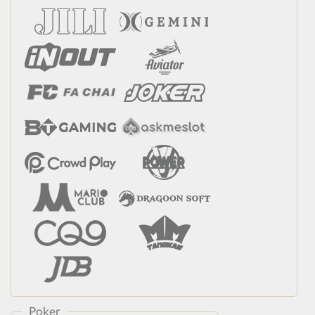
Poker